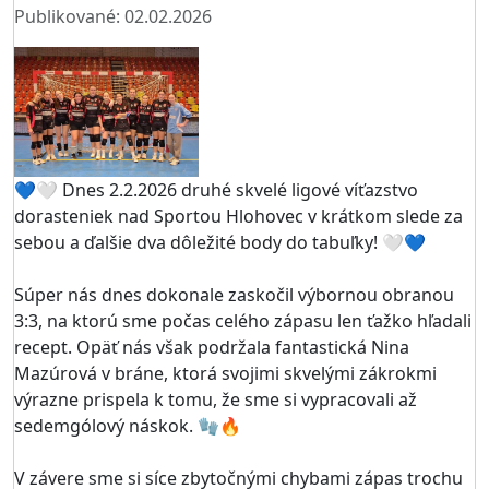
Publikované: 02.02.2026
💙🤍 Dnes 2.2.2026 druhé skvelé ligové víťazstvo
dorasteniek nad Sportou Hlohovec v krátkom slede za
sebou a ďalšie dva dôležité body do tabuľky! 🤍💙
Súper nás dnes dokonale zaskočil výbornou obranou
3:3, na ktorú sme počas celého zápasu len ťažko hľadali
recept. Opäť nás však podržala fantastická Nina
Mazúrová v bráne, ktorá svojimi skvelými zákrokmi
výrazne prispela k tomu, že sme si vypracovali až
sedemgólový náskok. 🧤🔥
V závere sme si síce zbytočnými chybami zápas trochu