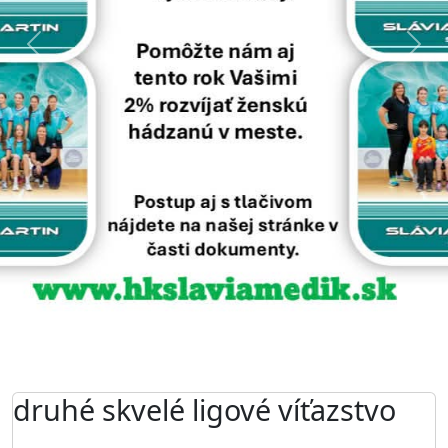
Predchádzajúci
Nasl
druhé skvelé ligové víťazstvo